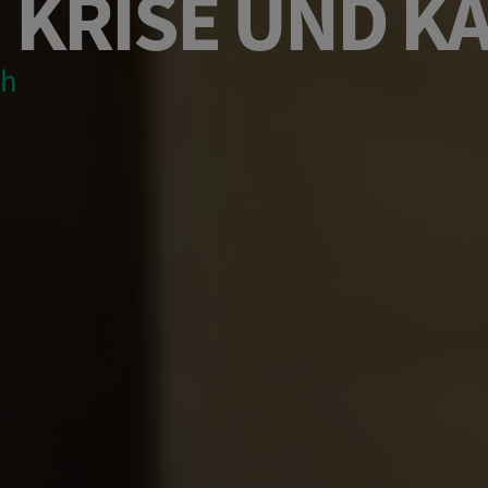
 KRISE UND K
ch